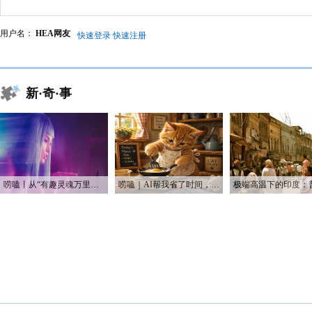
用户名：
HEA网友
快速登录
快速注册
新·奇·事
唠嗑丨从“有趣灵魂万里挑一”到“赛博恋人一键定制”
唠嗑｜AI帮我省了时间，也帮我烧光了Token