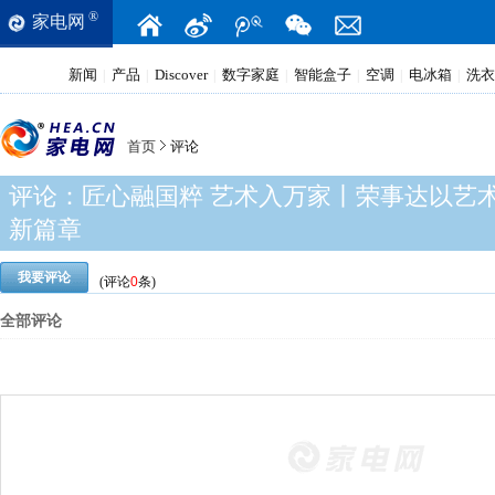
®
家电网
新闻
产品
Discover
数字家庭
智能盒子
空调
电冰箱
洗衣
|
|
|
|
|
|
|
首页
评论
评论：
匠心融国粹 艺术入万家丨荣事达以艺
新篇章
我要评论
(评论
0
条)
全部评论