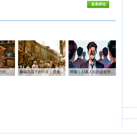
唠嗑｜AI帮我省了时间，也帮我烧光了Token
极端高温下的印度：普通人用不起空调 富人却被空调“炸到”
唠嗑｜AI真人短剧还在学做人 AI漫剧已经开始赚钱