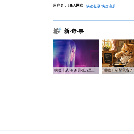
用户名：
HEA网友
快速登录
快速注册
新·奇·事
唠嗑丨从“有趣灵魂万里挑一”到“赛博恋人一键定制”