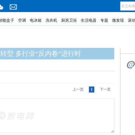
智能盒子
空调
电冰箱
洗衣机
厨房卫浴
生活电器
专题
微发现
滚
|
|
|
|
|
|
|
|
转型 多行业“反内卷”进行时
上一页
1
下一页