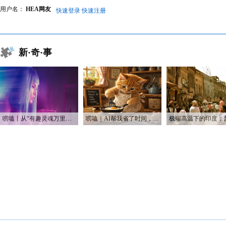
用户名：
HEA网友
快速登录
快速注册
新·奇·事
唠嗑丨从“有趣灵魂万里挑一”到“赛博恋人一键定制”
唠嗑｜AI帮我省了时间，也帮我烧光了Token