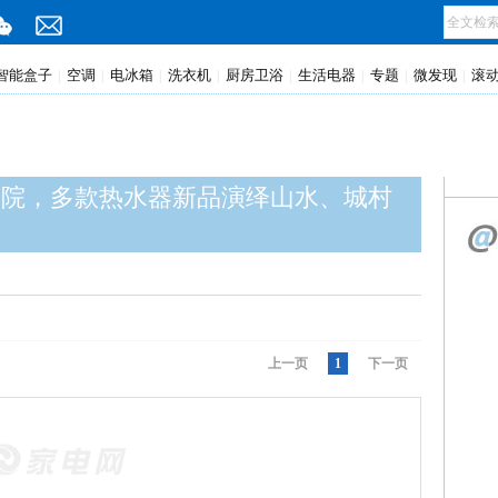
智能盒子
空调
电冰箱
洗衣机
厨房卫浴
生活电器
专题
微发现
滚
|
|
|
|
|
|
|
|
美院，多款热水器新品演绎山水、城村
上一页
1
下一页