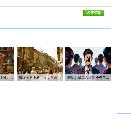
唠嗑｜AI帮我省了时间，也帮我烧光了Token
极端高温下的印度：普通人用不起空调 富人却被空调“炸到”
唠嗑｜AI真人短剧还在学做人 AI漫剧已经开始赚钱