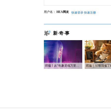
用户名：
HEA网友
快速登录
快速注册
新·奇·事
唠嗑丨从“有趣灵魂万里挑一”到“赛博恋人一键定制”