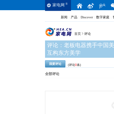
®
家电网
新闻
产品
Discover
数字家庭
|
|
|
|
首页
评论
评论：
老板电器携手中国
互构东方美学
我要评论
(评论
0
条)
全部评论