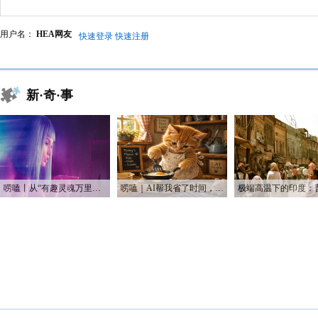
用户名：
HEA网友
快速登录
快速注册
新·奇·事
唠嗑丨从“有趣灵魂万里挑一”到“赛博恋人一键定制”
唠嗑｜AI帮我省了时间，也帮我烧光了Token