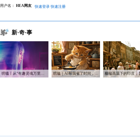
用户名：
HEA网友
快速登录
快速注册
新·奇·事
唠嗑丨从“有趣灵魂万里挑一”到“赛博恋人一键定制”
唠嗑｜AI帮我省了时间，也帮我烧光了Token