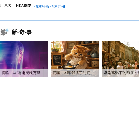
用户名：
HEA网友
快速登录
快速注册
新·奇·事
唠嗑丨从“有趣灵魂万里挑一”到“赛博恋人一键定制”
唠嗑｜AI帮我省了时间，也帮我烧光了Token